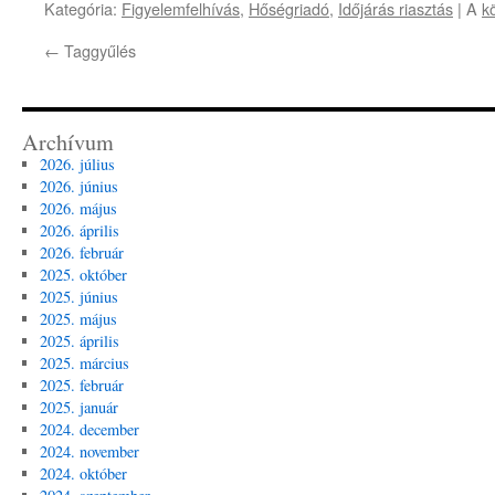
Kategória:
Figyelemfelhívás
,
Hőségriadó
,
Időjárás riasztás
| A
k
←
Taggyűlés
Archívum
2026. július
2026. június
2026. május
2026. április
2026. február
2025. október
2025. június
2025. május
2025. április
2025. március
2025. február
2025. január
2024. december
2024. november
2024. október