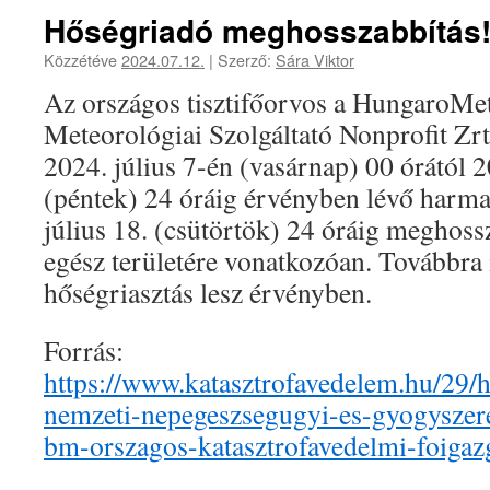
Hőségriadó meghosszabbítás
Közzétéve
2024.07.12.
|
Szerző:
Sára Viktor
Az országos tisztifőorvos a HungaroM
Meteorológiai Szolgáltató Nonprofit Zrt.
2024. július 7-én (vasárnap) 00 órától 2
(péntek) 24 óráig érvényben lévő harma
július 18. (csütörtök) 24 óráig meghoss
egész területére vonatkozóan. Továbbra
hőségriasztás lesz érvényben.
Forrás:
https://www.katasztrofavedelem.hu/29/
nemzeti-nepegeszsegugyi-es-gyogyszere
bm-orszagos-katasztrofavedelmi-foigaz