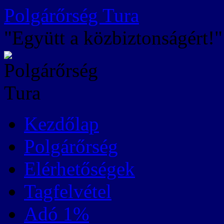
Kilépés
Polgárőrség Tura
a
tartalomba
"Együtt a közbiztonságért!"
Kezdőlap
Polgárőrség
Elérhetőségek
Tagfelvétel
Adó 1%