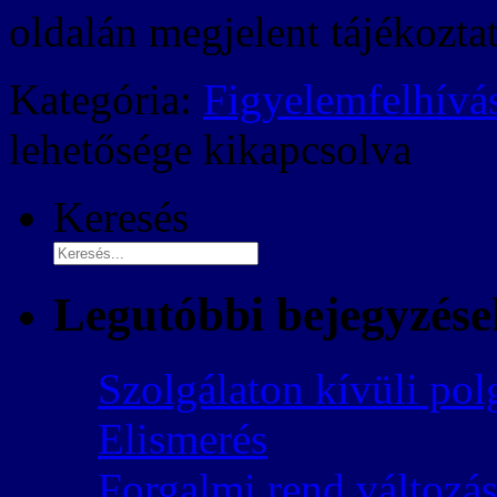
oldalán megjelent tájékoztat
Kategória:
Figyelemfelhívá
lehetősége kikapcsolva
Keresés
Legutóbbi bejegyzése
Szolgálaton kívüli pol
Elismerés
Forgalmi rend változás