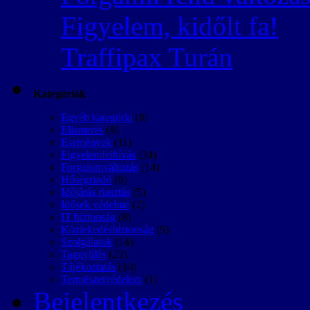
Figyelem, kidőlt fa!
Traffipax Turán
Kategóriák
Egyéb kategória
(8)
Elismerés
(8)
Események
(11)
Figyelemfelhívás
(34)
Forgalomváltozás
(14)
Hőségriadó
(6)
Időjárás riasztás
(5)
Idősek védelme
(2)
IT biztonság
(8)
Közlekedésbiztonság
(9)
Szolgálatok
(14)
Taggyűlés
(23)
Tájékoztatás
(10)
Természetvédelem
(1)
Bejelentkezés