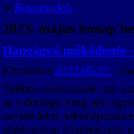
Beszámolók
2023. május
hónap be
Hangágyú működtetés –
Közzétéve
2023.05.23.
|
Sz
Többen érdeklődtek már azz
az a durrogó hang ami egye
zavaró lehet néhol éjszaka i
alábbiakban közzétesszük a