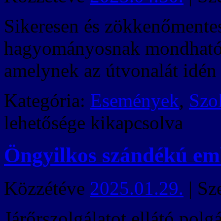
Sikeresen és zökkenőmentes
hagyományosnak mondható t
amelynek az útvonalát idén i
Kategória:
Események
,
Szo
lehetősége kikapcsolva
Öngyilkos szándékú em
Közzétéve
2025.01.29.
|
Sz
Járőrszolgálatot ellátó pol