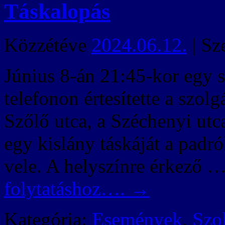
Táskalopás
Közzétéve
2024.06.12.
|
Sz
Június 8-án 21:45-kor egy s
telefonon értesítette a szolg
Szőlő utca, a Széchenyi utc
egy kislány táskáját a padról
vele. A helyszínre érkező 
folytatáshoz….
→
Kategória:
Események
,
Szo