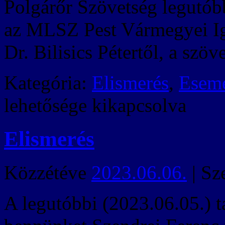
Polgárőr Szövetség legutó
az MLSZ Pest Vármegyei Ig
Dr. Bilisics Pétertől, a szöv
Kategória:
Elismerés
,
Esem
lehetősége kikapcsolva
Elismerés
Közzétéve
2023.06.06.
|
Sz
A legutóbbi (2023.06.05.) 