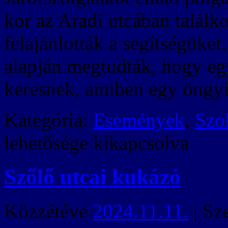
kor az Aradi utcában találk
felajánlották a segítségüket
alapján megtudták, hogy eg
keresnek, amiben egy öngyi
Kategória:
Események
,
Szo
lehetősége kikapcsolva
Szőlő utcai kukázó
Közzétéve
2024.11.11.
|
Sz