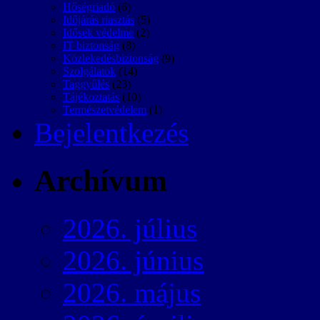
Hőségriadó
(6)
Időjárás riasztás
(5)
Idősek védelme
(2)
IT biztonság
(8)
Közlekedésbiztonság
(9)
Szolgálatok
(14)
Taggyűlés
(23)
Tájékoztatás
(10)
Természetvédelem
(1)
Bejelentkezés
Archívum
2026. július
2026. június
2026. május