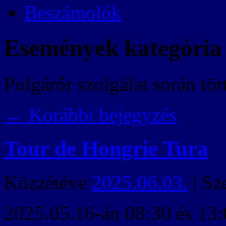
Beszámolók
Események
kategória 
Polgárőr szolgálat során tö
←
Korábbi bejegyzés
Tour de Hongrie Tura
Közzétéve
2025.06.03.
|
Sz
2025.05.16-án 08:30 és 13: