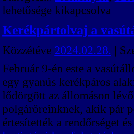
lehetősége kikapcsolva
Kerékpártolvaj a vasút
Közzétéve
2024.02.28.
|
Sz
Február 9-én este a vasútáll
egy gyanús kerékpáros alakr
lődörgött az állomáson lévő
polgárőreinknek, akik pár pe
értesítették a rendőrséget 