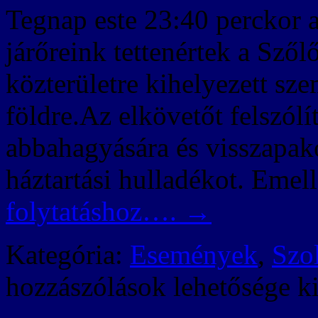
Tegnap este 23:40 perckor a
járőreink tettenértek a Szől
közterületre kihelyezett sze
földre.Az elkövetőt felszól
abbahagyására és visszapako
háztartási hulladékot. Emel
folytatáshoz….
→
Kategória:
Események
,
Szo
hozzászólások lehetősége k