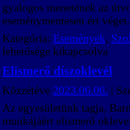
gyalogos menetének az útvo
eseménymentesen ért véget.
Kategória:
Események
,
Szo
lehetősége kikapcsolva
Elismerő díszoklevél
Közzétéve
2023.06.06.
|
Sz
Az egyesületünk tagja, Bar
munkájáért elismerő oklevel