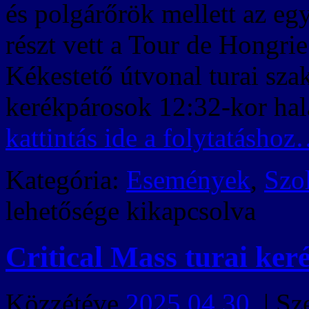
és polgárőrök mellett az eg
részt vett a Tour de Hongri
Kékestető útvonal turai sza
kerékpárosok 12:32-kor hal
kattintás ide a folytatásho
Kategória:
Események
,
Szo
lehetősége kikapcsolva
Critical Mass turai ker
Közzétéve
2025.04.30.
|
Sz