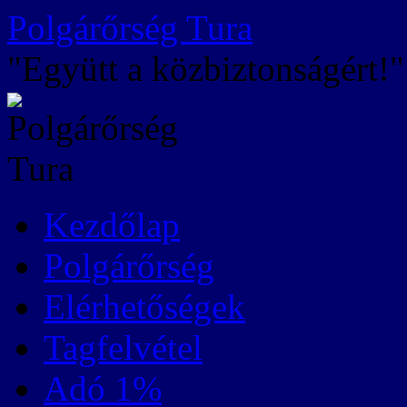
Kilépés
Polgárőrség Tura
a
tartalomba
"Együtt a közbiztonságért!"
Kezdőlap
Polgárőrség
Elérhetőségek
Tagfelvétel
Adó 1%