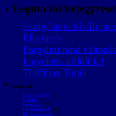
Legutóbbi bejegyzése
Szolgálaton kívüli pol
Elismerés
Forgalmi rend változás
Figyelem, kidőlt fa!
Traffipax Turán
Kategóriák
Egyéb kategória
(8)
Elismerés
(8)
Események
(11)
Figyelemfelhívás
(34)
Forgalomváltozás
(14)