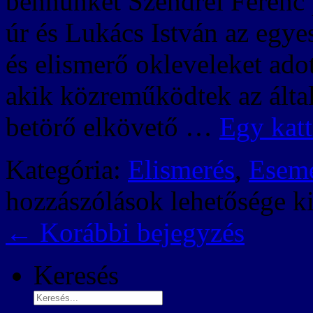
bennünket Szendrei Ferenc 
úr és Lukács István az egye
és elismerő okleveleket adot
akik közreműködtek az által
betörő elkövető …
Egy katt
Kategória:
Elismerés
,
Esem
hozzászólások lehetősége k
←
Korábbi bejegyzés
Keresés