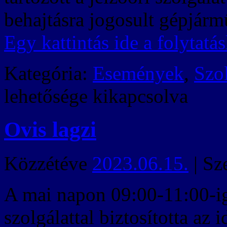
behajtásra jogosult gépjár
Egy kattintás ide a folytat
Kategória:
Események
,
Szo
lehetősége kikapcsolva
Ovis lagzi
Közzétéve
2023.06.15.
|
Sz
A mai napon 09:00-11:00-ig
szolgálattal biztosította az