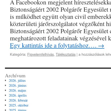
A Facebookon megjelent híresztelésekke
Biztonságáért 2002 Polgárőr Egyesüle
is működhet együtt olyan civil emberek
közterületi járőrszolgálatot végzőként h
Biztonságáért 2002 Polgárőr Egyesület 
meghatározott feladatainak végzésével 
Egy kattintás ide a folytatáshoz….
→
Közlemény
Kategória:
Figyelemfelhívás
,
Tájékoztatás
|
a hozzászólások leh
bejegyzéshez
Archívum
2026. július
2026. június
2026. május
2026. április
2026. február
2025. október
2025. június