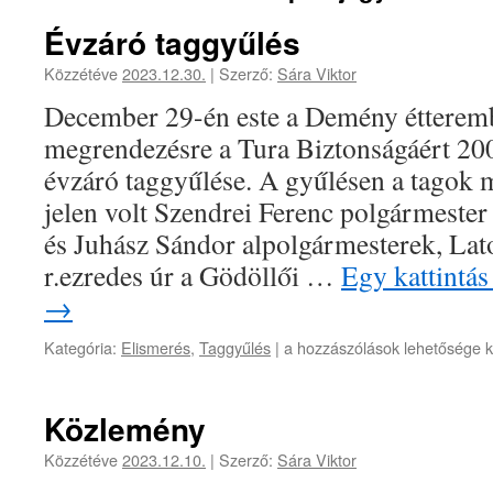
Évzáró taggyűlés
Közzétéve
2023.12.30.
|
Szerző:
Sára Viktor
December 29-én este a Demény étteremb
megrendezésre a Tura Biztonságáért 20
évzáró taggyűlése. A gyűlésen a tagok 
jelen volt Szendrei Ferenc polgármester
és Juhász Sándor alpolgármesterek, La
r.ezredes úr a Gödöllői …
Egy kattintás
→
Évzáró
Kategória:
Elismerés
,
Taggyűlés
|
a hozzászólások lehetősége k
taggyűlés
bejegyzéshez
Közlemény
Közzétéve
2023.12.10.
|
Szerző:
Sára Viktor