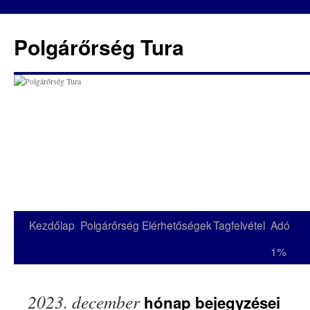
Kilépés
a
Polgárőrség Tura
tartalomba
Kezdőlap
Polgárőrség
Elérhetőségek
Tagfelvétel
Adó
1%
2023. december
hónap bejegyzései