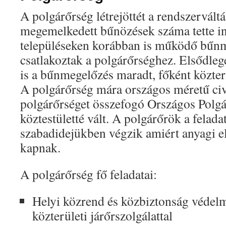
A polgárőrség létrejöttét a rendszervált
megemelkedett bűnözések száma tette in
településeken korábban is működő bűn
csatlakoztak a polgárőrséghez. Elsődleg
is a bűnmegelőzés maradt, főként közterü
A polgárőrség mára országos méretű civi
polgárőrséget összefogó Országos Polgá
köztestületté vált. A polgárőrök a feladat
szabadidejükben végzik amiért anyagi el
kapnak.
A polgárőrség fő feladatai:
Helyi közrend és közbiztonság védel
közterületi járőrszolgálattal