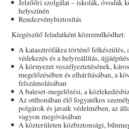
Jelzőőri szolgálat – iskolák, óvodák k
helyszínén
Rendezvénybiztosítás
Kiegészítő feladatként közreműködhet:
A katasztrófákra történő felkészülés, a
védekezés és a helyreállítás, újjáépíté
A környezet veszélyeztetésének, káro
megelőzésében és elhárításában, a k
felszámolásában
A baleset-megelőzési, a közlekedésbi
Az otthonában élő fogyatékos személ
polgárok és javaik védelmében, az ál
vagyon megóvásában
A közterületen közbiztonsági, bűnmeg