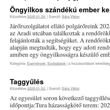
Öngyilkos szándékú ember ke
Közzétéve
2025.01.29.
|
Szerző:
Sára Viktor
Járőrszolgálatot ellátó polgárőreink 20
az Aradi utcában találkoztak a rendőrök
felajánlották a segítségüket. A rendőrök
alapján megtudták, hogy egy adott rend
amiben egy öngyilkosságra készülő emb
Öngyilkos
Kategória:
Események
,
Szolgálatok
|
a hozzászólások lehetőség
szándékú
ember
keresése
Taggyűlés
bejegyzéshez
Közzétéve
2025.01.02.
|
Szerző:
Sára Viktor
Az egyesület soron következő taggyűlés
időpontja:Tura házasságkötő terem: 202