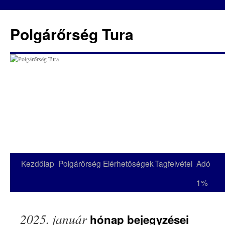
Kilépés
a
Polgárőrség Tura
tartalomba
Kezdőlap
Polgárőrség
Elérhetőségek
Tagfelvétel
Adó
1%
2025. január
hónap bejegyzései