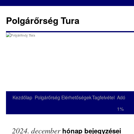
Kilépés
a
Polgárőrség Tura
tartalomba
Kezdőlap
Polgárőrség
Elérhetőségek
Tagfelvétel
Adó
1%
2024. december
hónap bejegyzései