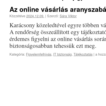
Az online vásárlás aranyszabá
Közzétéve
2024.12.09.
|
Szerző:
Sára Viktor
Karácsony közeledtével egyre többen vás
A rendőrség összeállított egy tájékoztató
érdemes figyelni az online vásárlás sorá
biztonságosabban tehessük ezt meg.
Az
Kategória:
Figyelemfelhívás
,
IT biztonság
,
Tájékoztatás
|
a hozz
online
vásárl
aranys
bejegy