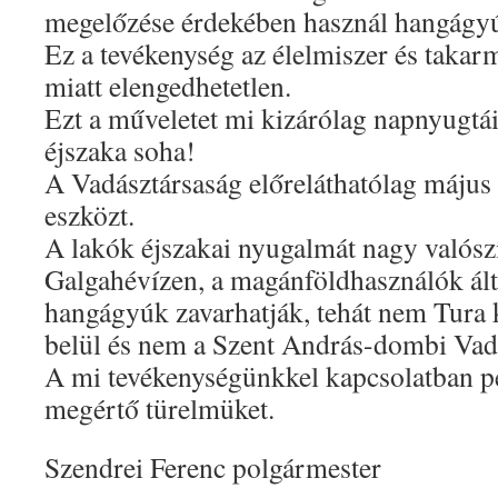
megelőzése érdekében használ hangágyú
Ez a tevékenység az élelmiszer és takarm
miatt elengedhetetlen.
Ezt a műveletet mi kizárólag napnyugtá
éjszaka soha!
A Vadásztársaság előreláthatólag május
eszközt.
A lakók éjszakai nyugalmát nagy valósz
Galgahévízen, a magánföldhasználók álta
hangágyúk zavarhatják, tehát nem Tura k
belül és nem a Szent András-dombi Vad
A mi tevékenységünkkel kapcsolatban 
megértő türelmüket.
Szendrei Ferenc polgármester