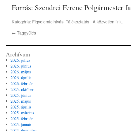
Forrás: Szendrei Ferenc Polgármester f
Kategória:
Figyelemfelhívás
,
Tájékoztatás
| A
közvetlen link
.
←
Taggyűlés
Archívum
2026. július
2026. június
2026. május
2026. április
2026. február
2025. október
2025. június
2025. május
2025. április
2025. március
2025. február
2025. január
2024. december