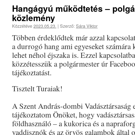
Hangágyú működtetés – polgá
közlemény
Közzétéve
2023.05.23.
|
Szerző:
Sára Viktor
Többen érdeklődtek már azzal kapcsolat
a durrogó hang ami egyeseket számára k
lehet néhol éjszaka is. Ezzel kapcsolatb
közzétesszük a polgármester úr Faceboo
tájékoztatást.
Tisztelt Turaiak!
A Szent András-dombi Vadásztársaság 
tájékoztatom Önöket, hogy vadásztársa
földhasználó – a kukorica és a naprafor
vaddisznók és az örvös galambok által 