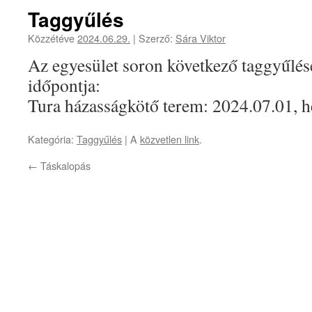
Taggyűlés
Közzétéve
2024.06.29.
|
Szerző:
Sára Viktor
Az egyesület soron következő taggyűlés
időpontja:
Tura házasságkötő terem: 2024.07.01, h
Kategória:
Taggyűlés
| A
közvetlen link
.
←
Táskalopás