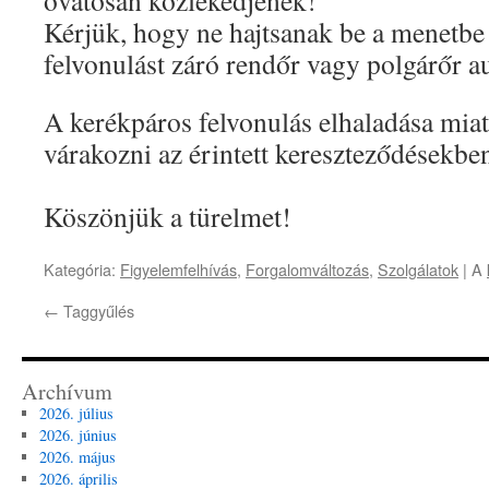
óvatosan közlekedjenek!
Kérjük, hogy ne hajtsanak be a menetbe
felvonulást záró rendőr vagy polgárőr a
A kerékpáros felvonulás elhaladása miatt
várakozni az érintett kereszteződésekbe
Köszönjük a türelmet!
Kategória:
Figyelemfelhívás
,
Forgalomváltozás
,
Szolgálatok
| A
←
Taggyűlés
Archívum
2026. július
2026. június
2026. május
2026. április