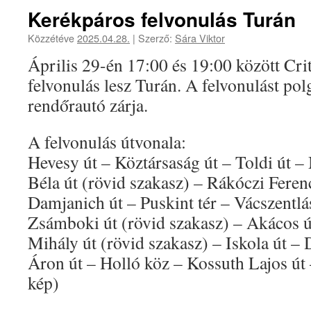
Kerékpáros felvonulás Turán
Közzétéve
2025.04.28.
|
Szerző:
Sára Viktor
Április 29-én 17:00 és 19:00 között Cri
felvonulás lesz Turán. A felvonulást polg
rendőrautó zárja.
A felvonulás útvonala:
Hevesy út – Köztársaság út – Toldi út 
Béla út (rövid szakasz) – Rákóczi Feren
Damjanich út – Puskint tér – Vácszentlás
Zsámboki út (rövid szakasz) – Akácos 
Mihály út (rövid szakasz) – Iskola út –
Áron út – Holló köz – Kossuth Lajos út 
kép)