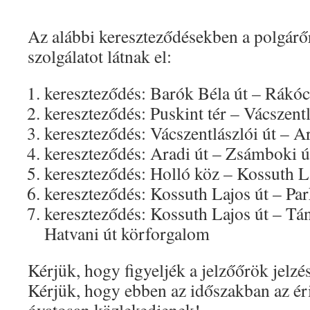
Az alábbi kereszteződésekben a polgárőr
szolgálatot látnak el:
kereszteződés: Barók Béla út – Rákóc
kereszteződés: Puskint tér – Vácszentl
kereszteződés: Vácszentlászlói út – Ar
kereszteződés: Aradi út – Zsámboki ú
kereszteződés: Holló köz – Kossuth L
kereszteződés: Kossuth Lajos út – Par
kereszteződés: Kossuth Lajos út – Tá
Hatvani út körforgalom
Kérjük, hogy figyeljék a jelzőőrök jelzés
Kérjük, hogy ebben az időszakban az éri