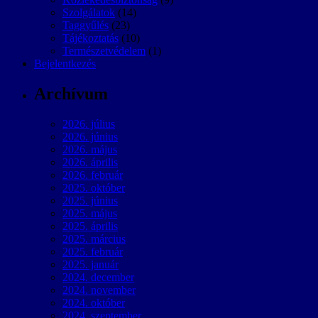
Szolgálatok
(14)
Taggyűlés
(23)
Tájékoztatás
(10)
Természetvédelem
(1)
Bejelentkezés
Archívum
2026. július
2026. június
2026. május
2026. április
2026. február
2025. október
2025. június
2025. május
2025. április
2025. március
2025. február
2025. január
2024. december
2024. november
2024. október
2024. szeptember