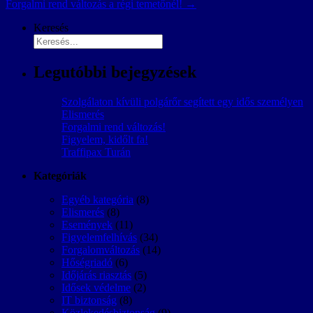
Forgalmi rend változás a régi temetőnél!
→
Keresés
Legutóbbi bejegyzések
Szolgálaton kívüli polgárőr segített egy idős személyen
Elismerés
Forgalmi rend változás!
Figyelem, kidőlt fa!
Traffipax Turán
Kategóriák
Egyéb kategória
(8)
Elismerés
(8)
Események
(11)
Figyelemfelhívás
(34)
Forgalomváltozás
(14)
Hőségriadó
(6)
Időjárás riasztás
(5)
Idősek védelme
(2)
IT biztonság
(8)
Közlekedésbiztonság
(9)