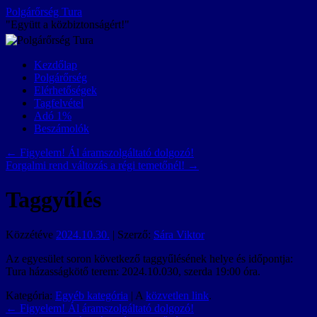
Kilépés
Polgárőrség Tura
a
"Együtt a közbiztonságért!"
tartalomba
Kezdőlap
Polgárőrség
Elérhetőségek
Tagfelvétel
Adó 1%
Beszámolók
←
Figyelem! Ál áramszolgáltató dolgozó!
Forgalmi rend változás a régi temetőnél!
→
Taggyűlés
Közzétéve
2024.10.30.
|
Szerző:
Sára Viktor
Az egyesület soron következő taggyűlésének helye és időpontja:
Tura házasságkötő terem: 2024.10.030, szerda 19:00 óra.
Kategória:
Egyéb kategória
| A
közvetlen link
.
←
Figyelem! Ál áramszolgáltató dolgozó!