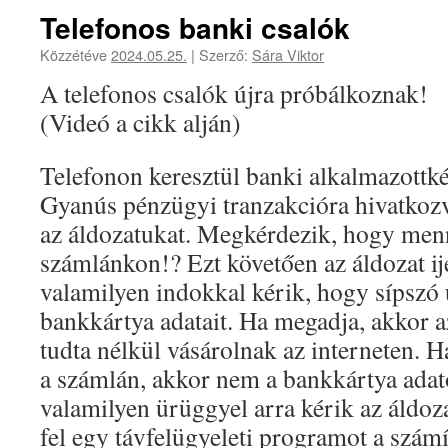
Telefonos banki csalók
Közzétéve
2024.05.25.
|
Szerző:
Sára Viktor
A telefonos csalók újra próbálkoznak!
(Videó a cikk alján)
Telefonon keresztül banki alkalmazottk
Gyanús pénzügyi tranzakcióra hivatkozv
az áldozatukat. Megkérdezik, hogy men
számlánkon!? Ezt követően az áldozat ij
valamilyen indokkal kérik, hogy sípszó 
bankkártya adatait. Ha megadja, akkor 
tudta nélkül vásárolnak az interneten. 
a számlán, akkor nem a bankkártya adat
valamilyen ürüggyel arra kérik az áldoza
fel egy távfelügyeleti programot a szám