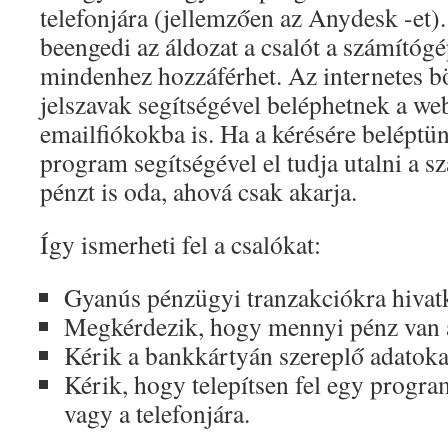
telefonjára (jellemzően az Anydesk -et)
beengedi az áldozat a csalót a számítógé
mindenhez hozzáférhet. Az internetes 
jelszavak segítségével beléphetnek a we
emailfiókokba is. Ha a kérésére beléptü
program segítségével el tudja utalni a s
pénzt is oda, ahová csak akarja.
Így ismerheti fel a csalókat:
Gyanús pénzügyi tranzakciókra hivatk
Megkérdezik, hogy mennyi pénz van 
Kérik a bankkártyán szereplő adatoka
Kérik, hogy telepítsen fel egy progr
vagy a telefonjára.