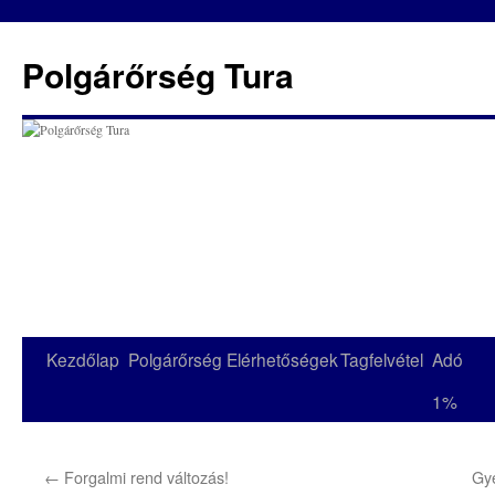
Kilépés
a
Polgárőrség Tura
tartalomba
Kezdőlap
Polgárőrség
Elérhetőségek
Tagfelvétel
Adó
1%
←
Forgalmi rend változás!
Gy