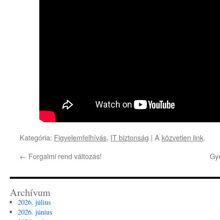
Kategória:
Figyelemfelhívás
,
IT biztonság
| A
közvetlen link
.
←
Forgalmi rend változás!
Gy
Archívum
2026. július
2026. június