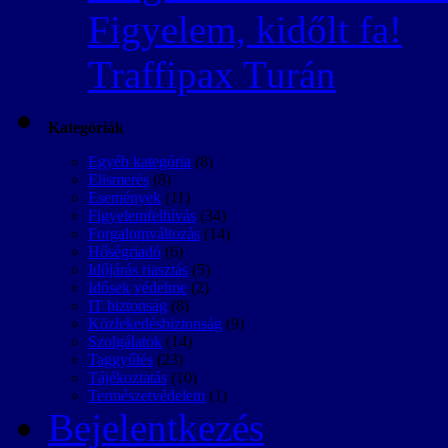
Figyelem, kidőlt fa!
Traffipax Turán
Kategóriák
Egyéb kategória
(8)
Elismerés
(8)
Események
(11)
Figyelemfelhívás
(34)
Forgalomváltozás
(14)
Hőségriadó
(6)
Időjárás riasztás
(5)
Idősek védelme
(2)
IT biztonság
(8)
Közlekedésbiztonság
(9)
Szolgálatok
(14)
Taggyűlés
(23)
Tájékoztatás
(10)
Természetvédelem
(1)
Bejelentkezés