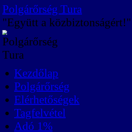
Kilépés
Polgárőrség Tura
a
tartalomba
"Együtt a közbiztonságért!"
Kezdőlap
Polgárőrség
Elérhetőségek
Tagfelvétel
Adó 1%