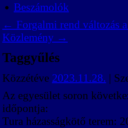
Beszámolók
←
Forgalmi rend változás a
Közlemény
→
Taggyűlés
Közzétéve
2023.11.28.
|
Sz
Az egyesület soron követke
időpontja:
Tura házasságkötő terem: 20