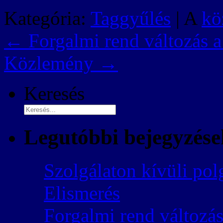
Kategória:
Taggyűlés
| A
kö
←
Forgalmi rend változás a
Közlemény
→
Keresés
Legutóbbi bejegyzése
Szolgálaton kívüli pol
Elismerés
Forgalmi rend változás