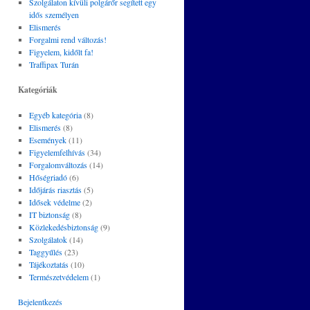
Szolgálaton kívüli polgárőr segített egy
idős személyen
Elismerés
Forgalmi rend változás!
Figyelem, kidőlt fa!
Traffipax Turán
Kategóriák
Egyéb kategória
(8)
Elismerés
(8)
Események
(11)
Figyelemfelhívás
(34)
Forgalomváltozás
(14)
Hőségriadó
(6)
Időjárás riasztás
(5)
Idősek védelme
(2)
IT biztonság
(8)
Közlekedésbiztonság
(9)
Szolgálatok
(14)
Taggyűlés
(23)
Tájékoztatás
(10)
Természetvédelem
(1)
Bejelentkezés