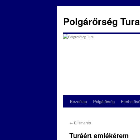
Kilépés
a
Polgárőrség Tura
tartalomba
Kezdőlap
Polgárőrség
Elérhetős
←
Elismerés
Turáért emlékérem