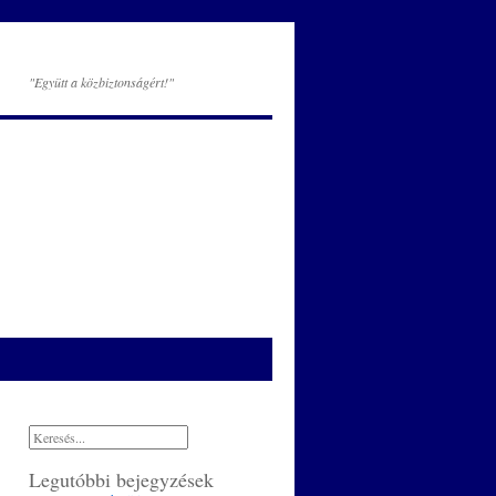
"Együtt a közbiztonságért!"
Legutóbbi bejegyzések