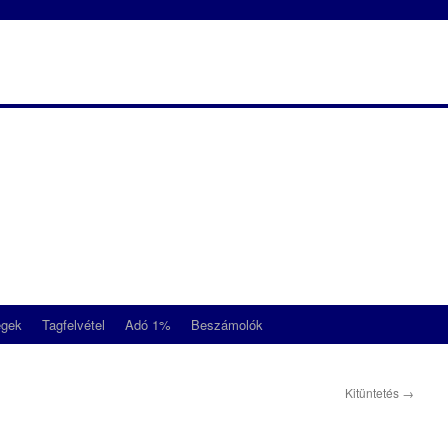
égek
Tagfelvétel
Adó 1%
Beszámolók
Kitüntetés
→