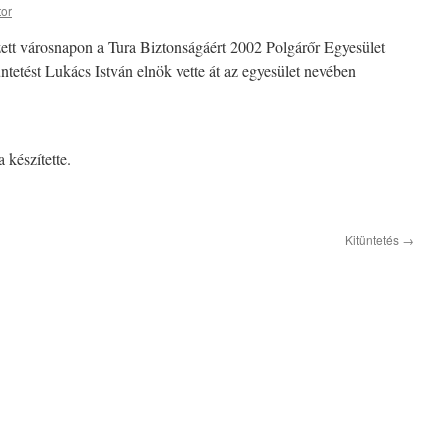
tor
tt városnapon a Tura Biztonságáért 2002 Polgárőr Egyesület
tüntetést Lukács István elnök vette át az egyesület nevében
 készítette.
Kitüntetés
→