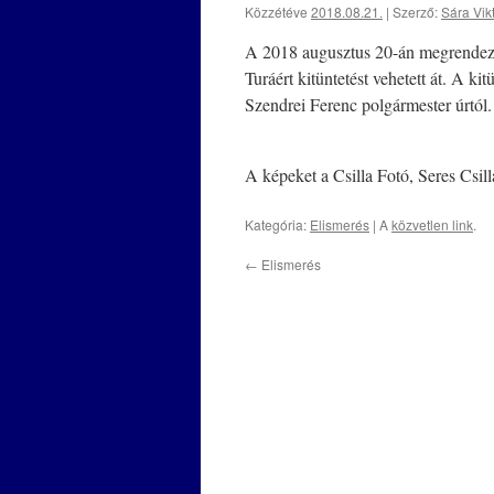
Közzétéve
2018.08.21.
|
Szerző:
Sára Vik
A 2018 augusztus 20-án megrendeze
Turáért kitüntetést vehetett át. A ki
Szendrei Ferenc polgármester úrtól.
A képeket a Csilla Fotó, Seres Csilla
Kategória:
Elismerés
| A
közvetlen link
.
←
Elismerés